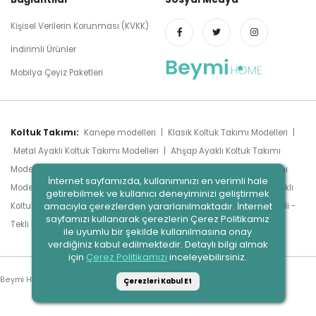
Kişisel Verilerin Korunması (KVKK)
İndirimli Ürünler
Mobilya Çeyiz Paketleri
Koltuk Takımı:
Kanepe modelleri
|
Klasik Koltuk Takımı Modelleri
|
Metal Ayaklı Koltuk Takımı Modelleri
|
Ahşap Ayaklı Koltuk Takımı
Modelleri
|
Chester Koltuk Takımı Modelleri
|
Modern Koltuk Takımı
İnternet sayfamızda, kullanımınızı en verimli hale
Modelleri
|
Luxury Koltuk Takımı Modelleri
|
Köşe Takımları
|
Yataklı
getirebilmek ve kullanıcı deneyiminizi geliştirmek
amacıyla çerezlerden yararlanılmaktadır. İnternet
Koltuk Takımı Modeli
|
Sandıklı Koltuk Takımı Modeli
|
Berjer Modeli -
sayfamızı kullanarak çerezlerin Çerez Politikamız
Tümünü Gör
Tekli Koltuk Modeli
|
ile uyumlu bir şekilde kullanılmasına onay
verdiğiniz kabul edilmektedir. Detaylı bilgi almak
için
Çerez Politikamızı
inceleyebilirsiniz.
Beymi Home. © 2023
Çerezleri Kabul Et