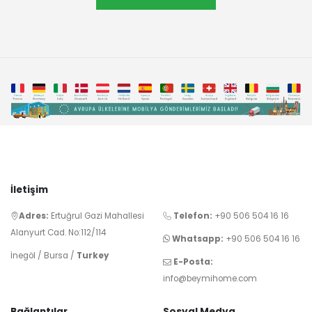
İletişim
Adres:
Ertuğrul Gazi Mahallesi
Telefon:
+90 506 504 16 16
Alanyurt Cad. No:112/114
Whatsapp:
+90 506 504 16 16
İnegöl / Bursa /
Turkey
E-Posta:
info@beymihome.com
Bağlantılar
Sosyal Medya