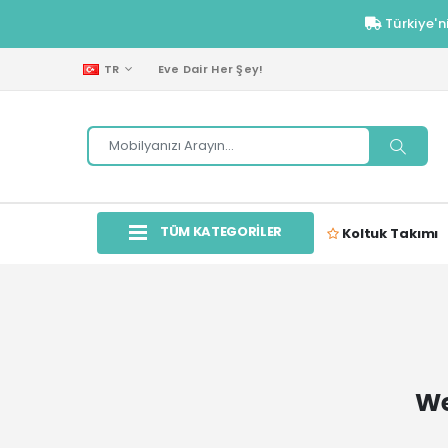
Türkiye'n
TR
Eve Dair Her Şey!
TÜM KATEGORİLER
Koltuk Takımı
We