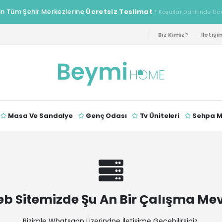
in Tüm Şehir Merkezlerine
Ücretsiz Teslimat
* Koşullar Dahilinde Üc
Biz Kimiz?
İletişi
Masa Ve Sandalye
Genç Odası
Tv Üniteleri
Sehpa Mo
b Sitemizde Şu An Bir Çalışma Me
Bizimle Whatsapp Üzerindne İletişime Geçebilirsiniz.