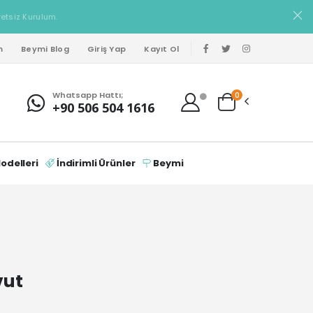
retsiz Kurulum.
m
Beymi Blog
Giriş Yap
Kayıt Ol
Whatsapp Hattı;
0
+90 506 504 1616
delleri
İndirimli Ürünler
Beymi
vut