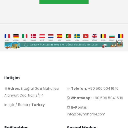
İletişim
Adres:
Ertuğrul Gazi Mahallesi
Telefon:
+90 506 504 16 16
Alanyurt Cad. No:112/114
Whatsapp:
+90 506 504 16 16
İnegöl / Bursa /
Turkey
E-Posta:
info@beymihome.com
Bağlantılar
Sosyal Medya