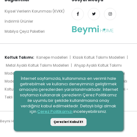
Kişisel Verilerin Korunması (KVKK)
İndirimli Ürünler
Mobilya Çeyiz Paketleri
Koltuk Takımı:
Kanepe modelleri
|
Klasik Koltuk Takımı Modelleri
|
Metal Ayaklı Koltuk Takımı Modelleri
|
Ahşap Ayaklı Koltuk Takımı
Modelleri
|
Chester Koltuk Takımı Modelleri
|
Modern Koltuk Takımı
İnternet sayfamızda, kullanımınızı en verimli hale
Modelleri
|
Luxury Koltuk Takımı Modelleri
|
Köşe Takımları
|
Yataklı
getirebilmek ve kullanıcı deneyiminizi geliştirmek
amacıyla çerezlerden yararlanılmaktadır. İnternet
Koltuk Takımı Modeli
|
Sandıklı Koltuk Takımı Modeli
|
Berjer Modeli -
sayfamızı kullanarak çerezlerin Çerez Politikamız
Tümünü Gör
Tekli Koltuk Modeli
|
ile uyumlu bir şekilde kullanılmasına onay
verdiğiniz kabul edilmektedir. Detaylı bilgi almak
için
Çerez Politikamızı
inceleyebilirsiniz.
Beymi Home. © 2023
Çerezleri Kabul Et