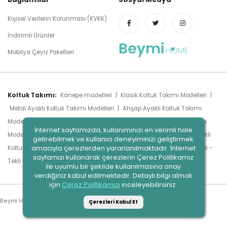
Kişisel Verilerin Korunması (KVKK)
İndirimli Ürünler
Mobilya Çeyiz Paketleri
Koltuk Takımı:
Kanepe modelleri
|
Klasik Koltuk Takımı Modelleri
|
Metal Ayaklı Koltuk Takımı Modelleri
|
Ahşap Ayaklı Koltuk Takımı
Modelleri
|
Chester Koltuk Takımı Modelleri
|
Modern Koltuk Takımı
İnternet sayfamızda, kullanımınızı en verimli hale
Modelleri
|
Luxury Koltuk Takımı Modelleri
|
Köşe Takımları
|
Yataklı
getirebilmek ve kullanıcı deneyiminizi geliştirmek
amacıyla çerezlerden yararlanılmaktadır. İnternet
Koltuk Takımı Modeli
|
Sandıklı Koltuk Takımı Modeli
|
Berjer Modeli -
sayfamızı kullanarak çerezlerin Çerez Politikamız
Tümünü Gör
Tekli Koltuk Modeli
|
ile uyumlu bir şekilde kullanılmasına onay
verdiğiniz kabul edilmektedir. Detaylı bilgi almak
için
Çerez Politikamızı
inceleyebilirsiniz.
Beymi Home. © 2023
Çerezleri Kabul Et