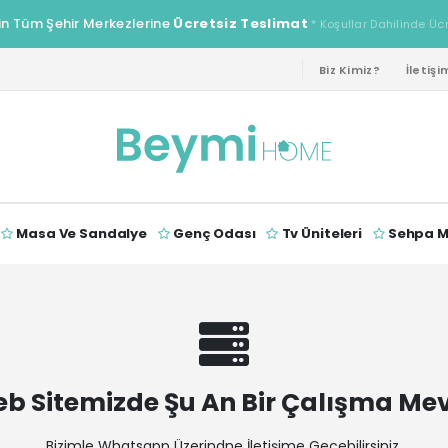
in Tüm Şehir Merkezlerine
Ücretsiz Teslimat
* Koşullar Dahilinde Üc
Biz Kimiz?
İletişi
Masa Ve Sandalye
Genç Odası
Tv Üniteleri
Sehpa Mo
b Sitemizde Şu An Bir Çalışma Me
Bizimle Whatsapp Üzerindne İletişime Geçebilirsiniz.