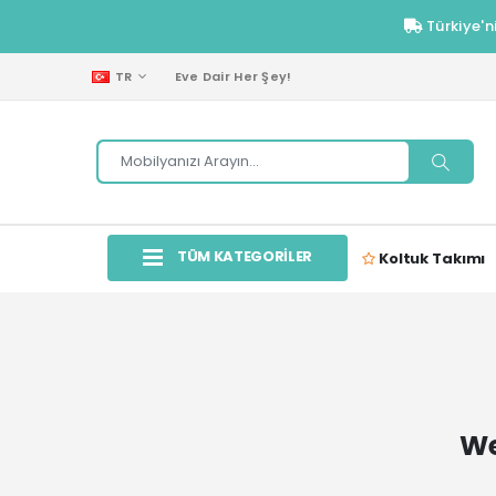
Türkiye'n
TR
Eve Dair Her Şey!
TÜM KATEGORİLER
Koltuk Takımı
We