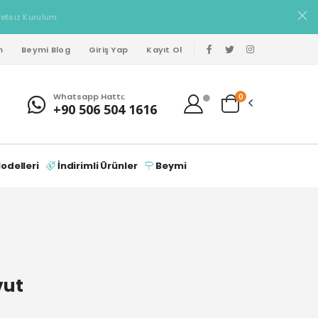
retsiz Kurulum.
m
Beymi Blog
Giriş Yap
Kayıt Ol
Whatsapp Hattı;
0
+90 506 504 1616
delleri
İndirimli Ürünler
Beymi
vut