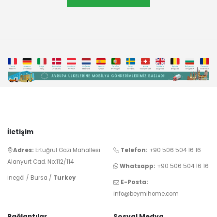
İletişim
Adres:
Ertuğrul Gazi Mahallesi
Telefon:
+90 506 504 16 16
Alanyurt Cad. No:112/114
Whatsapp:
+90 506 504 16 16
İnegöl / Bursa /
Turkey
E-Posta:
info@beymihome.com
Bağlantılar
Sosyal Medya