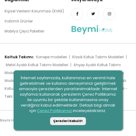
Kişisel Verilerin Korunması (KVKK)
İndirimli Ürünler
Mobilya Çeyiz Paketleri
Koltuk Takımı:
Kanepe modelleri
|
Klasik Koltuk Takımı Modelleri
|
Metal Ayaklı Koltuk Takımı Modelleri
|
Ahşap Ayaklı Koltuk Takımı
Modelleri
|
Chester Koltuk Takımı Modelleri
|
Modern Koltuk Takımı
İnternet sayfamızda, kullanımınızı en verimli hale
Modelleri
|
Luxury Koltuk Takımı Modelleri
|
Köşe Takımları
|
Yataklı
getirebilmek ve kullanıcı deneyiminizi geliştirmek
amacıyla çerezlerden yararlanılmaktadır. İnternet
Koltuk Takımı Modeli
|
Sandıklı Koltuk Takımı Modeli
|
Berjer Modeli -
sayfamızı kullanarak çerezlerin Çerez Politikamız
Tümünü Gör
Tekli Koltuk Modeli
|
ile uyumlu bir şekilde kullanılmasına onay
verdiğiniz kabul edilmektedir. Detaylı bilgi almak
için
Çerez Politikamızı
inceleyebilirsiniz.
Beymi Home. © 2023
Çerezleri Kabul Et